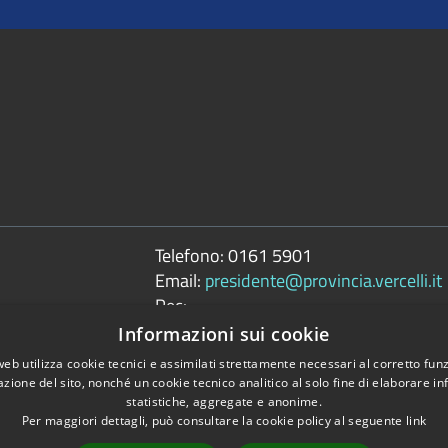
Telefono:
0161 5901
Email:
presidente@provincia.vercelli.it
Pec:
presidenza.provincia@cert.provincia.ver
Informazioni sui cookie
web utilizza cookie tecnici e assimilati strettamente necessari al corretto fu
azione del sito, nonché un cookie tecnico analitico al solo fine di elaborare i
statistiche, aggregate e anonime.
Per maggiori dettagli, può consultare la cookie policy al seguente
link
Copyright © 2026 • 