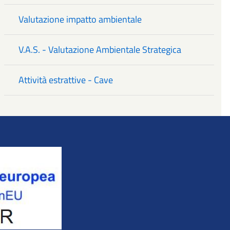
Valutazione impatto ambientale
V.A.S. - Valutazione Ambientale Strategica
Attività estrattive - Cave