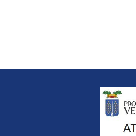
Title