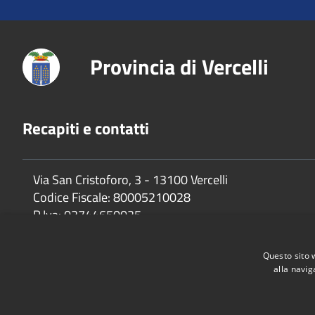
Provincia di Vercelli
Recapiti e contatti
Via San Cristoforo, 3 - 13100 Vercelli
Codice Fiscale:
80005210028
P.Iva:
02744650025
Questo sito 
alla navig
Accessibilità
Privacy
Cookie
Mappa del sito