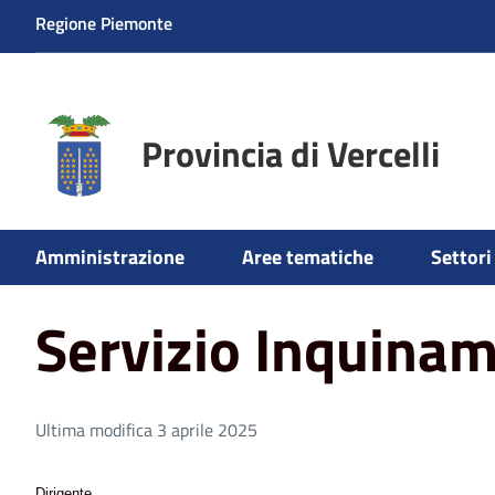
Regione Piemonte
Provincia di Vercelli
Home
Aree tematiche
Ambiente
Servizio Inquiname
Amministrazione
Aree tematiche
Settori 
Servizio Inquinam
Ultima modifica 3 aprile 2025
Dirigente