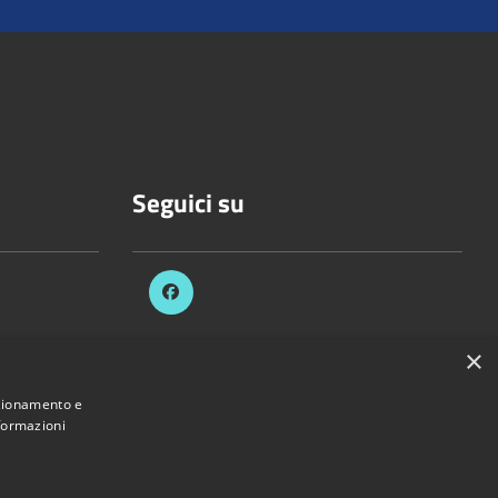
Seguici su
×
celli.it
nzionamento e
nformazioni
Provincia di Vercelli • Powered by
Municipium
•
Accesso redazione