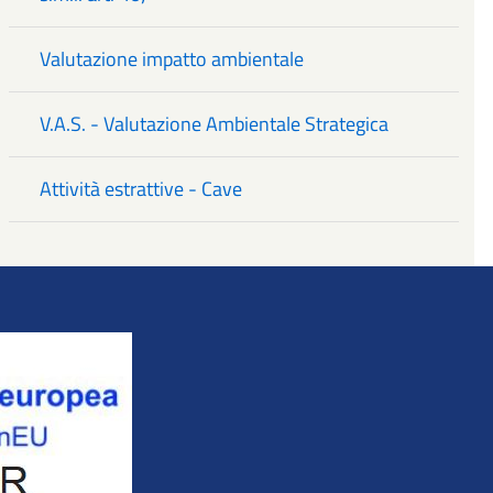
Valutazione impatto ambientale
V.A.S. - Valutazione Ambientale Strategica
Attività estrattive - Cave