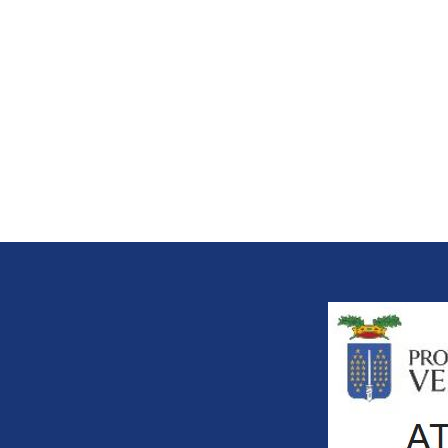
Title