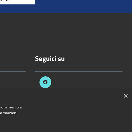
Seguici su
×
celli.it
nzionamento e
nformazioni
Provincia di Vercelli • Powered by
Municipium
•
Accesso redazione