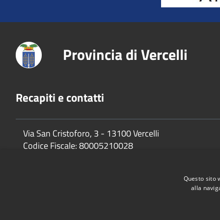
Provincia di Vercelli
Recapiti e contatti
Via San Cristoforo, 3 - 13100 Vercelli
Codice Fiscale:
80005210028
P.Iva:
02744650025
Questo sito 
alla navig
Accessibilità
Privacy
Cookie
Mappa del sito