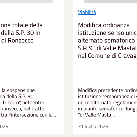
Viabilità
ione totale della
Modifica ordinanza
 della S.P. 30 in
istituzione senso uni
di Ronsecco
alternato semaforico 
S.P. 9 "di Valle Masta
nel Comune di Cravag
a la sospensione
Modifica precedente ordin
a della S.P. 30
istituzione temporanea di
Tricerro", nel centro
unico alternato regolamen
 Ronsecco, nel tratto
impianto semaforico, lungo
ra l'intersezione con la ...
"di Valle Masta...
2026
31 luglio 2026