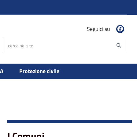
Seguici su
cerca nel sito
Searc
PA
Protezione civile
I Comuni