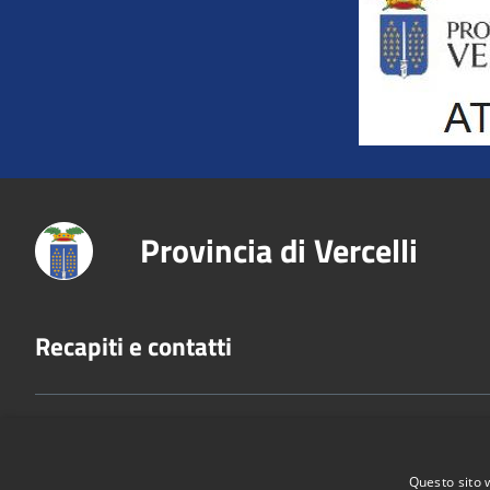
Provincia di Vercelli
Recapiti e contatti
Via San Cristoforo, 3 - 13100 Vercelli
Codice Fiscale:
80005210028
P.Iva:
02744650025
Questo sito 