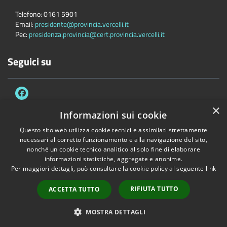
Telefono:
0161 5901
Email:
presidente@provincia.vercelli.it
Pec:
presidenza.provincia@cert.provincia.vercelli.it
Seguici su
×
Informazioni sui cookie
Questo sito web utilizza cookie tecnici e assimilati strettamente
Accessibilità
Privacy
Cookie
Mappa del sito
necessari al corretto funzionamento e alla navigazione del sito,
Dichiarazione di accessibilità e meccanismo di feedback
Link Utili
nonché un cookie tecnico analitico al solo fine di elaborare
informazioni statistiche, aggregate e anonime.
Copyright © 2026 • Provincia di Vercelli • Powered by
Municipium
•
Per maggiori dettagli, può consultare la cookie policy al seguente
link
Accesso redazione
RIFIUTA TUTTO
ACCETTA TUTTO
MOSTRA DETTAGLI