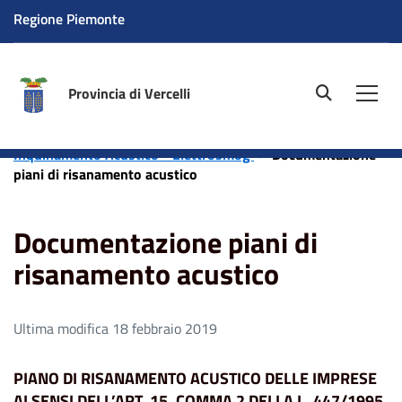
Regione Piemonte
Provincia di Vercelli
site.searc
Men
Home
Aree tematiche
Ambiente
Servizio
Inquinamento Acustico - Elettrosmog
Documentazione
piani di risanamento acustico
Documentazione piani di
risanamento acustico
Ultima modifica 18 febbraio 2019
PIANO DI RISANAMENTO ACUSTICO DELLE IMPRESE
AI SENSI DELL’ART. 15, COMMA 2 DELLA L. 447/1995