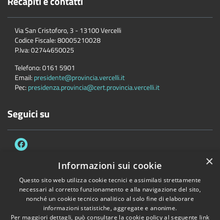
Recapiti e contatti
Via San Cristoforo, 3 - 13100 Vercelli
Codice Fiscale:
80005210028
P.Iva:
02744650025
Telefono:
0161 5901
Email:
presidente@provincia.vercelli.it
Pec:
presidenza.provincia@cert.provincia.vercelli.it
Seguici su
×
Informazioni sui cookie
Questo sito web utilizza cookie tecnici e assimilati strettamente
Accessibilità
Privacy
Cookie
Mappa del sito
necessari al corretto funzionamento e alla navigazione del sito,
Dichiarazione di accessibilità e meccanismo di feedback
Link Utili
nonché un cookie tecnico analitico al solo fine di elaborare
informazioni statistiche, aggregate e anonime.
Copyright © 2026 • Provincia di Vercelli • Powered by
Municipium
•
Per maggiori dettagli, può consultare la cookie policy al seguente
link