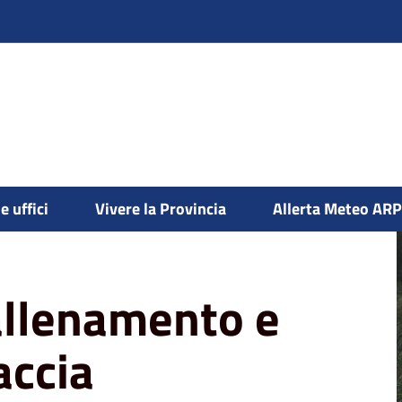
e uffici
Vivere la Provincia
Allerta Meteo AR
Tutela e gestione fauna selvatica
llenamento e
accia