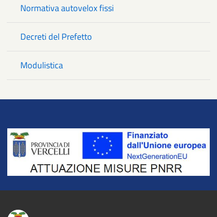
Normativa autovelox fissi
Decreti del Prefetto
Modulistica
Title