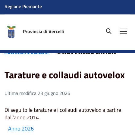
Regione Piemonte
Provincia di Vercelli
site.searc
Men
Home
Aree tematiche
Polizia Locale Provinciale
Autovelox e Sanzioni
Tarature e collaudi autovelox
Tarature e collaudi autovelox
Ultima modifica 23 giugno 2026
Di seguito le tarature e i collaudi autovelox a partire
dall'anno 2014
-
Anno 2026