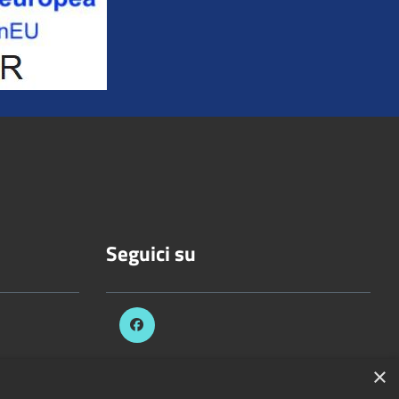
Seguici su
×
celli.it