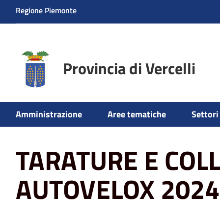
Regione Piemonte
Provincia di Vercelli
Amministrazione
Aree tematiche
Settori 
Home
TARATURE E COLLAUDI AUTOVELOX 2024
TARATURE E COL
AUTOVELOX 2024