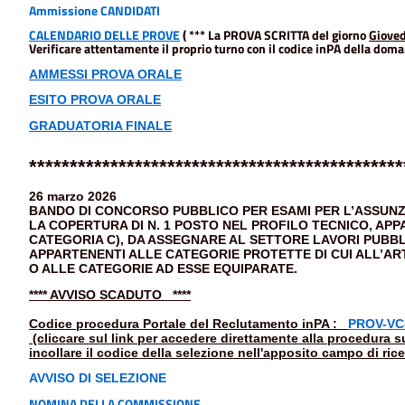
Ammissione CANDIDATI
CALENDARIO DELLE PROVE
( *** La PROVA SCRITTA del giorno
Gioved
Verificare attentamente il proprio turno con il codice inPA della dom
AMMESSI PROVA ORALE
ESITO PROVA ORALE
GRADUATORIA FINALE
**********************************************
26 marzo 2026
BANDO DI CONCORSO PUBBLICO PER ESAMI PER L’ASSUNZ
LA COPERTURA DI N. 1 POSTO NEL PROFILO TECNICO, APP
CATEGORIA C), DA ASSEGNARE AL SETTORE LAVORI PUBBLIC
APPARTENENTI ALLE CATEGORIE PROTETTE DI CUI ALL’ART.
O ALLE CATEGORIE AD ESSE EQUIPARATE
.
**** AVVISO SCADUTO ****
Codice procedura Portale del Reclutamento inPA :
PROV-VC-
(cliccare sul link per accedere direttamente alla procedura su
incollare il codice della selezione nell'apposito campo di rice
AVVISO DI
SELEZIONE
NOMINA DELLA COMMISSIONE