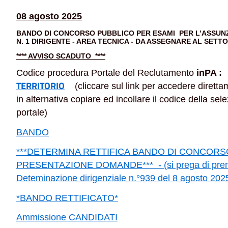
08 agosto 2025
BANDO DI CONCORSO PUBBLICO PER ESAMI PER L’ASSUNZ
N. 1 DIRIGENTE - AREA TECNICA - DA ASSEGNARE AL SETT
**** AVVISO SCADUTO ****
Codice procedura Portale del Reclutamento
inPA 
TERRITORIO
(cliccare sul link per accedere dirett
in alternativa copiare ed incollare il codice della se
portale)
BANDO
***DETERMINA RETTIFICA BANDO DI CONCORS
PRESENTAZIONE DOMANDE*** - (si prega di prender
Deteminazione dirigenziale n.°939 del 8 agosto 202
*BANDO RETTIFICATO*
Ammissione CANDIDATI