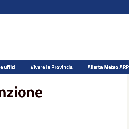
r assunzione personale
e uffici
Vivere la Provincia
Allerta Meteo AR
unzione