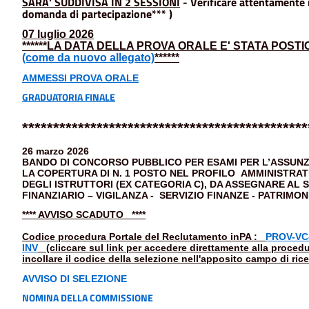
SARA' SUDDIVISA IN 2 SESSIONI
- Verificare attentamente i
domanda di partecipazione*** )
07 luglio 2026
******LA DATA DELLA PROVA ORALE E' STATA POSTIC
(come da nuovo allegato)
******
AMMESSI
PROVA ORALE
GRADUATORIA FINALE
**********************************************
26 marzo 2026
BANDO DI CONCORSO PUBBLICO PER ESAMI PER L’ASSUNZ
LA COPERTURA DI N. 1 POSTO NEL PROFILO AMMINISTRAT
DEGLI ISTRUTTORI (EX CATEGORIA C), DA ASSEGNARE AL
FINANZIARIO – VIGILANZA - SERVIZIO FINANZE - PATRIMON
**** AVVISO SCADUTO ****
Codice procedura Portale del Reclutamento inPA :
PROV-VC
INV
(cliccare sul link per accedere direttamente alla procedur
incollare il codice della selezione nell'apposito campo di rice
AVVISO DI SELEZIONE
NOMINA DELLA COMMISSIONE