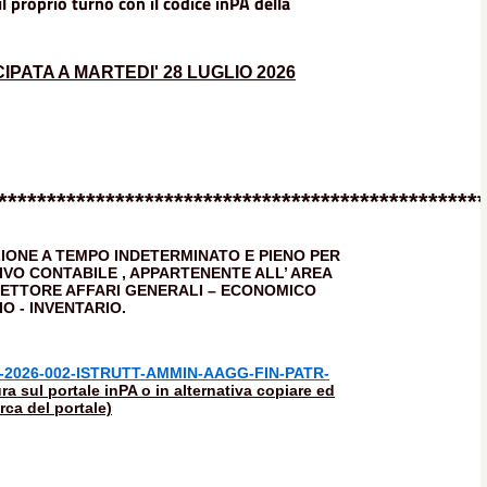
l proprio turno con il codice inPA della
IPATA A MARTEDI' 28 LUGLIO 2026
**************************************************
IONE A TEMPO INDETERMINATO E PIENO PER
IVO CONTABILE , APPARTENENTE ALL’ AREA
 SETTORE AFFARI GENERALI – ECONOMICO
IO - INVENTARIO.
-2026-002-ISTRUTT-AMMIN-AAGG-FIN-PATR-
a sul portale inPA o in alternativa copiare ed
rca del portale)