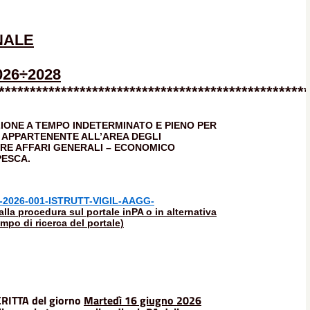
NALE
2026÷2028
**************************************************
IONE A TEMPO INDETERMINATO E PIENO PER
 - APPARTENENTE ALL’AREA DEGLI
ORE AFFARI GENERALI – ECONOMICO
PESCA.
-2026-001-ISTRUTT-VIGIL-AAGG-
lla procedura sul portale inPA o in alternativa
ampo di ricerca del portale)
CRITTA del giorno
Martedì 16 giugno 2026