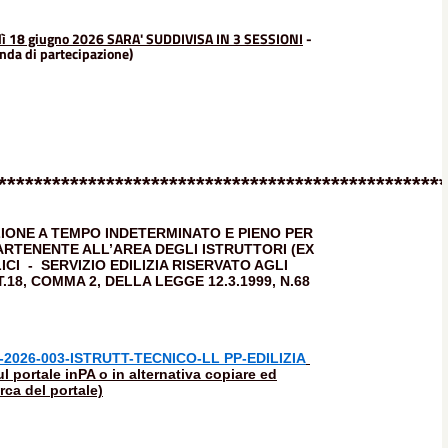
ì 18 giugno 2026 SARA' SUDDIVISA IN 3 SESSIONI
-
anda di partecipazione)
**************************************************
IONE A TEMPO INDETERMINATO E PIENO PER
ARTENENTE ALL’AREA DEGLI ISTRUTTORI (EX
I - SERVIZIO EDILIZIA RISERVATO AGLI
18, COMMA 2, DELLA LEGGE 12.3.1999, N.68
2026-003-ISTRUTT-TECNICO-LL PP-EDILIZIA
l portale inPA o in alternativa copiare ed
rca del portale)