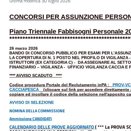
Ultima modifica 30 luglio 2026
CONCORSI PER ASSUNZIONE PERSO
Piano Triennale Fabbisogni Personale 
**********************************************
26 marzo 2026
BANDO DI CONCORSO PUBBLICO PER ESAMI PER L’ASSUNZ
LA COPERTURA DI N. 1 POSTO NEL PROFILO DI VIGILANZA
ISTRUTTORI (EX CATEGORIA C) - DA ASSEGNARE AL SETT
FINANZIARIO – VIGILANZA - UFFICIO VIGILANZA CACCIA E 
**** AVVISO SCADUTO ****
Codice procedura Portale del Reclutamento inPA :
PROV-VC
CACCIAPESCA
(cliccare sul link per accedere direttamente a
copiare ed incollare il codice della selezione nell'apposito c
AVVISO DI SELEZIONE
NOMINA DELLA
COMM
ISSIONE
Ammissione CANDIDATI
CALENDARIO DELLE PROVE AGGIORNATO
( *** La PROVA S