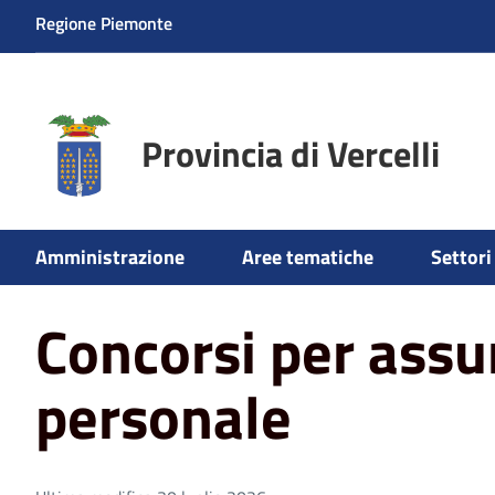
Regione Piemonte
Provincia di Vercelli
Home
Aree tematiche
Bandi e Concorsi
Concorsi pe
Amministrazione
Aree tematiche
Settori 
Concorsi per ass
personale