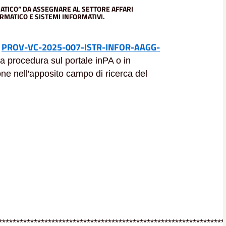
TICO” DA ASSEGNARE AL SETTORE AFFARI
ORMATICO E SISTEMI
INFORMATIVI.
PROV-VC-2025-007-ISTR-INFOR-AAGG-
:
la procedura sul portale inPA o in
ione nell'apposito campo di ricerca del
****************************************************************