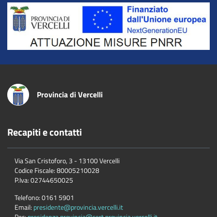
Title
Provincia di Vercelli
Recapiti e contatti
Via San Cristoforo, 3 - 13100 Vercelli
Codice Fiscale:
80005210028
P.Iva:
02744650025
Telefono:
0161 5901
Email:
presidente@provincia.vercelli.it
Pec:
presidenza.provincia@cert.provincia.vercelli.it