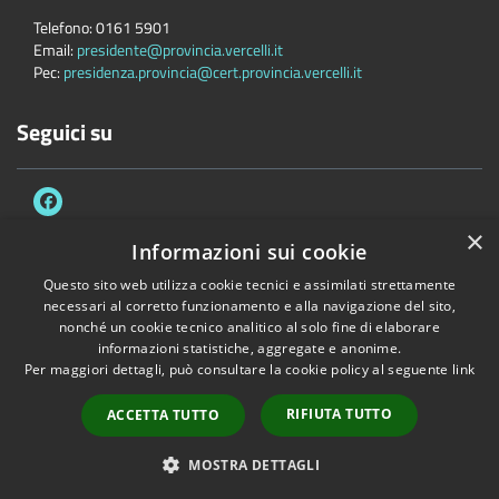
Telefono:
0161 5901
Email:
presidente@provincia.vercelli.it
Pec:
presidenza.provincia@cert.provincia.vercelli.it
Seguici su
×
Informazioni sui cookie
Questo sito web utilizza cookie tecnici e assimilati strettamente
Accessibilità
Privacy
Cookie
Mappa del sito
necessari al corretto funzionamento e alla navigazione del sito,
Dichiarazione di accessibilità e meccanismo di feedback
Link Utili
nonché un cookie tecnico analitico al solo fine di elaborare
informazioni statistiche, aggregate e anonime.
Copyright © 2026 • Provincia di Vercelli • Powered by
Municipium
•
Per maggiori dettagli, può consultare la cookie policy al seguente
link
Accesso redazione
RIFIUTA TUTTO
ACCETTA TUTTO
MOSTRA DETTAGLI