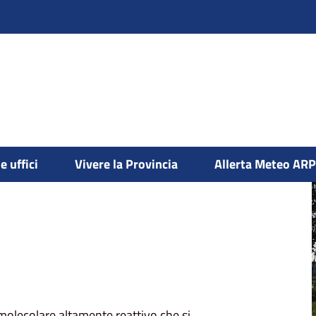
issioni in atmosfera
Bollettino Ozono
e uffici
Vivere la Provincia
Allerta Meteo AR
molecolare altamente reattivo che si