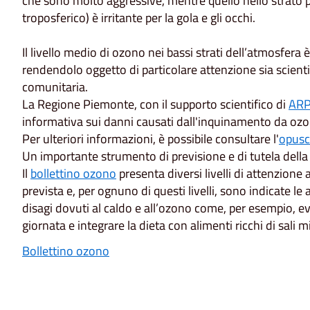
che sono molto aggressive, mentre quello nello strato 
troposferico) è irritante per la gola e gli occhi.
Il livello medio di ozono nei bassi strati dell’atmosfer
rendendolo oggetto di particolare attenzione sia scient
comunitaria.
La Regione Piemonte, con il supporto scientifico di
ARP
informativa sui danni causati dall'inquinamento da ozo
Per ulteriori informazioni, è possibile consultare l'
opusc
Un importante strumento di previsione e di tutela della s
Il
bollettino ozono
presenta diversi livelli di attenzion
prevista e, per ognuno di questi livelli, sono indicate l
disagi dovuti al caldo e all’ozono come, per esempio, evi
giornata e integrare la dieta con alimenti ricchi di sali m
Bollettino ozono