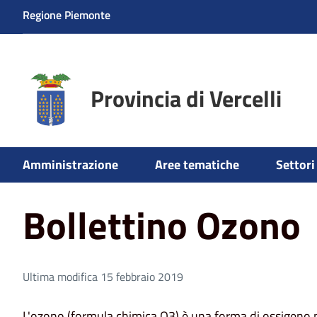
Regione Piemonte
Provincia di Vercelli
Home
Aree tematiche
Ambiente
Aria - Servizio em
Amministrazione
Aree tematiche
Settori 
Bollettino Ozono
Ultima modifica 15 febbraio 2019
L'ozono (formula chimica O3) è una forma di ossigeno 