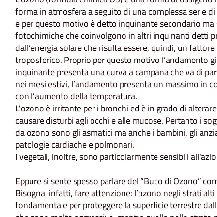
forma in atmosfera a seguito di una complessa serie di 
e per questo motivo è detto inquinante secondario ma si 
fotochimiche che coinvolgono in altri inquinanti detti p
dall’energia solare che risulta essere, quindi, un fattor
troposferico. Proprio per questo motivo l’andamento gio
inquinante presenta una curva a campana che va di pari 
nei mesi estivi, l’andamento presenta un massimo in c
con l’aumento della temperatura.
L'ozono è irritante per i bronchi ed è in grado di altera
causare disturbi agli occhi e alle mucose. Pertanto i so
da ozono sono gli asmatici ma anche i bambini, gli anzi
patologie cardiache e polmonari.
I vegetali, inoltre, sono particolarmente sensibili all'az
Eppure si sente spesso parlare del “Buco di Ozono” com
Bisogna, infatti, fare attenzione: l’ozono negli strati al
fondamentale per proteggere la superficie terrestre dalle