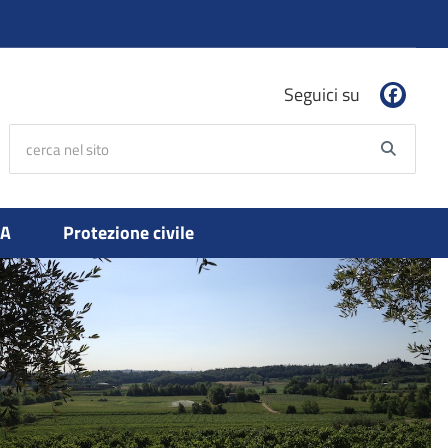
Seguici su
cerca nel sito
Searc
PA
Protezione civile