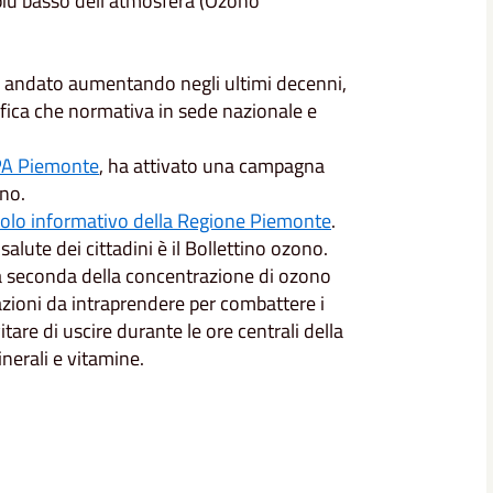
più basso dell'atmosfera (Ozono
a è andato aumentando negli ultimi decenni,
ifica che normativa in sede nazionale e
A Piemonte
, ha attivato una campagna
no.
olo informativo della Regione Piemonte
.
alute dei cittadini è il Bollettino ozono.
e a seconda della concentrazione di ozono
e azioni da intraprendere per combattere i
tare di uscire durante le ore centrali della
inerali e vitamine.