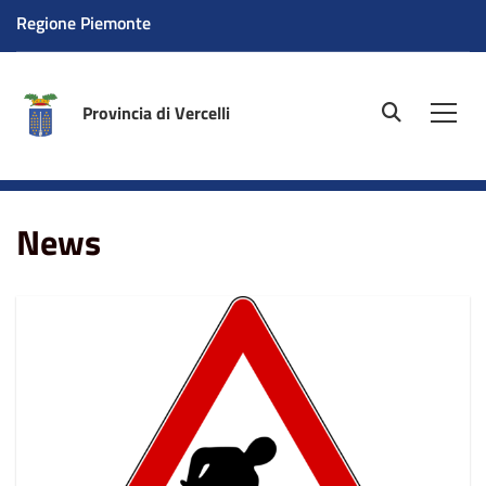
Regione Piemonte
Provincia di Vercelli
site.searc
Men
Home
News
News