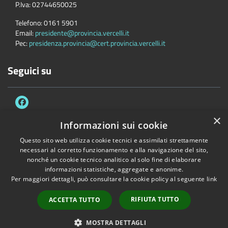
P.Iva:
02744650025
Telefono:
0161 5901
Email:
presidente@provincia.vercelli.it
Pec:
presidenza.provincia@cert.provincia.vercelli.it
Seguici su
×
Informazioni sui cookie
Questo sito web utilizza cookie tecnici e assimilati strettamente
Accessibilità
Privacy
Cookie
Mappa del sito
necessari al corretto funzionamento e alla navigazione del sito,
Dichiarazione di accessibilità e meccanismo di feedback
Link Utili
nonché un cookie tecnico analitico al solo fine di elaborare
informazioni statistiche, aggregate e anonime.
Copyright © 2026 • Provincia di Vercelli • Powered by
Municipium
•
Per maggiori dettagli, può consultare la cookie policy al seguente
link
Accesso redazione
RIFIUTA TUTTO
ACCETTA TUTTO
MOSTRA DETTAGLI