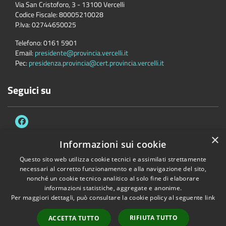
Via San Cristoforo, 3 - 13100 Vercelli
Codice Fiscale:
80005210028
P.Iva:
02744650025
Telefono:
0161 5901
Email:
presidente@provincia.vercelli.it
Pec:
presidenza.provincia@cert.provincia.vercelli.it
Seguici su
×
Informazioni sui cookie
Questo sito web utilizza cookie tecnici e assimilati strettamente
Accessibilità
Privacy
Cookie
Mappa del sito
necessari al corretto funzionamento e alla navigazione del sito,
Dichiarazione di accessibilità e meccanismo di feedback
Link Utili
nonché un cookie tecnico analitico al solo fine di elaborare
informazioni statistiche, aggregate e anonime.
Copyright © 2026 • Provincia di Vercelli • Powered by
Municipium
•
Per maggiori dettagli, può consultare la cookie policy al seguente
link
Accesso redazione
RIFIUTA TUTTO
ACCETTA TUTTO