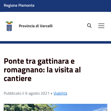
Regione Piemonte
Provincia di Vercelli
site.searc
Men
Home
News
Ponte tra gattinara e romagnano: la
visita al cantiere
Ponte tra gattinara e
romagnano: la visita al
cantiere
Pubblicato il 6 agosto 2021 •
Viabilità