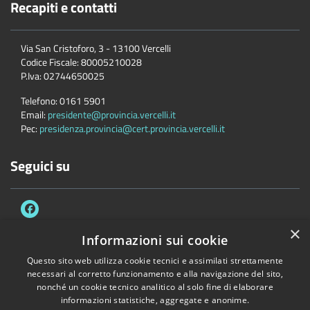
Recapiti e contatti
Via San Cristoforo, 3 - 13100 Vercelli
Codice Fiscale:
80005210028
P.Iva:
02744650025
Telefono:
0161 5901
Email:
presidente@provincia.vercelli.it
Pec:
presidenza.provincia@cert.provincia.vercelli.it
Seguici su
×
Informazioni sui cookie
Questo sito web utilizza cookie tecnici e assimilati strettamente
Accessibilità
Privacy
Cookie
Mappa del sito
necessari al corretto funzionamento e alla navigazione del sito,
Dichiarazione di accessibilità e meccanismo di feedback
Link Utili
nonché un cookie tecnico analitico al solo fine di elaborare
informazioni statistiche, aggregate e anonime.