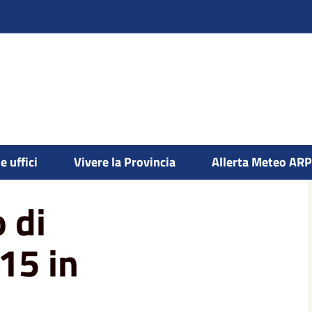
5 in direzione novara
e uffici
Vivere la Provincia
Allerta Meteo AR
o di
15 in