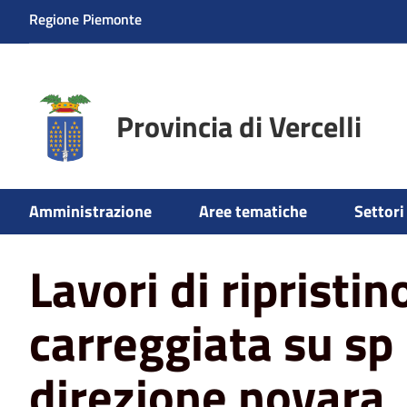
Regione Piemonte
Provincia di Vercelli
Home
News
Lavori di ripristino di carreggiata su sp 1
Amministrazione
Aree tematiche
Settori 
Lavori di ripristin
carreggiata su sp 
direzione novara