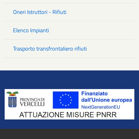
Oneri Istruttori - Rifiuti
Elenco Impianti
Trasporto transfrontaliero rifiuti
Title