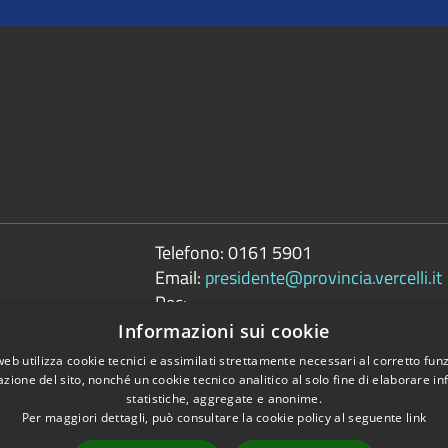
Telefono:
0161 5901
Email:
presidente@provincia.vercelli.it
Pec:
presidenza.provincia@cert.provincia.ver
Informazioni sui cookie
web utilizza cookie tecnici e assimilati strettamente necessari al corretto fu
azione del sito, nonché un cookie tecnico analitico al solo fine di elaborare i
statistiche, aggregate e anonime.
Per maggiori dettagli, può consultare la cookie policy al seguente
link
Copyright © 2026 • 