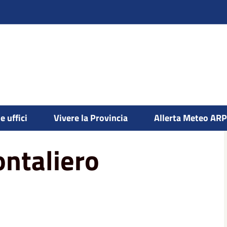
transfrontaliero rifiuti
e uffici
Vivere la Provincia
Allerta Meteo AR
ontaliero