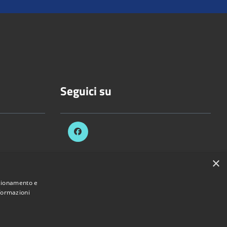
Seguici su
×
celli.it
nzionamento e
nformazioni
Provincia di Vercelli • Powered by
Municipium
•
Accesso redazione