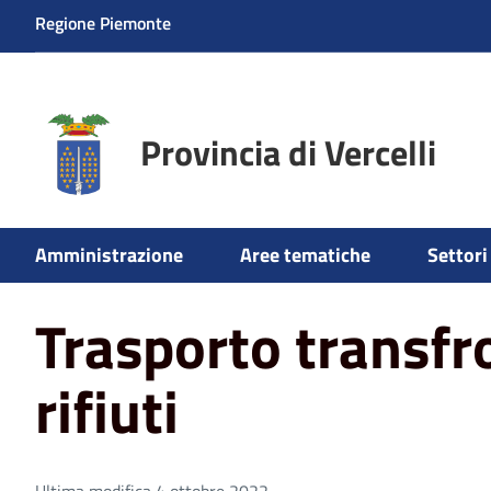
Regione Piemonte
Provincia di Vercelli
Home
Aree tematiche
Ambiente
Rifiuti
Trasporto 
Amministrazione
Aree tematiche
Settori 
Trasporto transfr
rifiuti
Ultima modifica 4 ottobre 2022