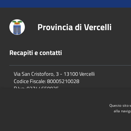
Provincia di Vercelli
Recapiti e contatti
Via San Cristoforo, 3 - 13100 Vercelli
Codice Fiscale:
80005210028
P.Iva:
02744650025
Questo sito 
alla navig
Accessibilità
Privacy
Cookie
Mappa del sito