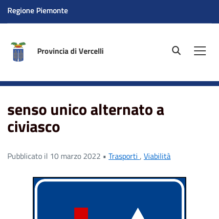
Regione Piemonte
Provincia di Vercelli
site.searc
Men
Home
News
senso unico alternato a civiasco
senso unico alternato a
civiasco
Pubblicato il 10 marzo 2022 •
Trasporti
,
Viabilità