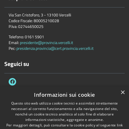
Via San Cristoforo, 3 - 13100 Vercelli
Codice Fiscale:
80005210028
P.Iva:
02744650025
Telefono:
0161 5901
Email:
presidente@provincia.vercelli.it
Pec:
presidenza.provincia@cert.provincia.vercelli.it
Seguici su
×
Informazioni sui cookie
Questo sito web utilizza cookie tecnici e assimilati strettamente
Accessibilità
Privacy
Cookie
Mappa del sito
necessari al corretto funzionamento e alla navigazione del sito,
Dichiarazione di accessibilità e meccanismo di feedback
Link Utili
nonché un cookie tecnico analitico al solo fine di elaborare
informazioni statistiche, aggregate e anonime.
Copyright © 2026 • Provincia di Vercelli • Powered by
Municipium
•
Per maggiori dettagli, può consultare la cookie policy al seguente
link