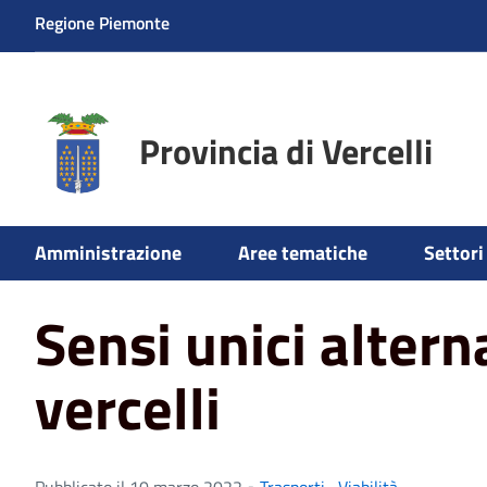
Regione Piemonte
Provincia di Vercelli
Home
News
Sensi unici alternati a borgo vercelli
Amministrazione
Aree tematiche
Settori 
Sensi unici altern
vercelli
Pubblicato il 10 marzo 2022 •
Trasporti
,
Viabilità