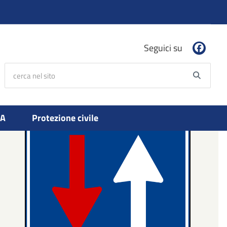
Seguici su
cerca nel sito
Searc
PA
Protezione civile