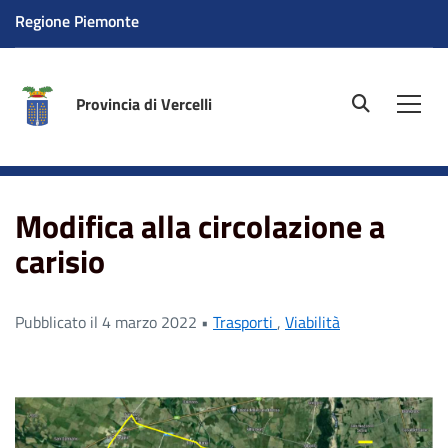
Regione Piemonte
Provincia di Vercelli
site.searc
Men
Home
News
Modifica alla circolazione a carisio
Modifica alla circolazione a
carisio
Pubblicato il 4 marzo 2022 •
Trasporti
,
Viabilità