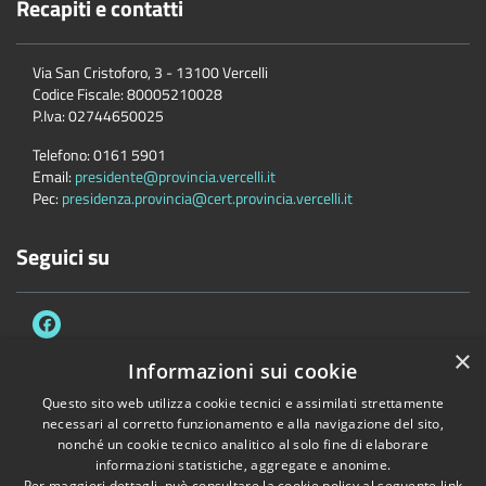
Recapiti e contatti
Via San Cristoforo, 3 - 13100 Vercelli
Codice Fiscale:
80005210028
P.Iva:
02744650025
Telefono:
0161 5901
Email:
presidente@provincia.vercelli.it
Pec:
presidenza.provincia@cert.provincia.vercelli.it
Seguici su
×
Informazioni sui cookie
Questo sito web utilizza cookie tecnici e assimilati strettamente
Accessibilità
Privacy
Cookie
Mappa del sito
necessari al corretto funzionamento e alla navigazione del sito,
Dichiarazione di accessibilità e meccanismo di feedback
Link Utili
nonché un cookie tecnico analitico al solo fine di elaborare
informazioni statistiche, aggregate e anonime.
Copyright © 2026 • Provincia di Vercelli • Powered by
Municipium
•
Per maggiori dettagli, può consultare la cookie policy al seguente
link