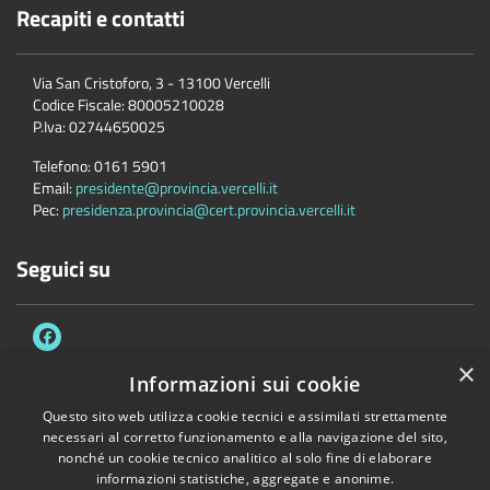
Recapiti e contatti
Via San Cristoforo, 3 - 13100 Vercelli
Codice Fiscale:
80005210028
P.Iva:
02744650025
Telefono:
0161 5901
Email:
presidente@provincia.vercelli.it
Pec:
presidenza.provincia@cert.provincia.vercelli.it
Seguici su
×
Informazioni sui cookie
Questo sito web utilizza cookie tecnici e assimilati strettamente
Accessibilità
Privacy
Cookie
Mappa del sito
necessari al corretto funzionamento e alla navigazione del sito,
Dichiarazione di accessibilità e meccanismo di feedback
Link Utili
nonché un cookie tecnico analitico al solo fine di elaborare
informazioni statistiche, aggregate e anonime.