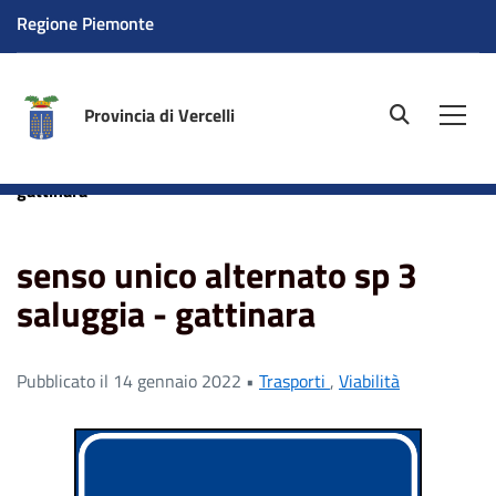
Regione Piemonte
Provincia di Vercelli
site.searc
Men
Home
News
senso unico alternato sp 3 saluggia -
gattinara
senso unico alternato sp 3
saluggia - gattinara
Pubblicato il 14 gennaio 2022 •
Trasporti
,
Viabilità