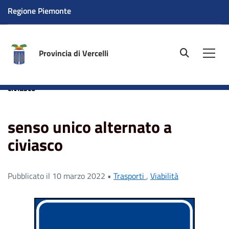
Regione Piemonte
Provincia di Vercelli
site.searc
Men
Home
News
Trasporti
senso unico alternato a
civiasco
senso unico alternato a
civiasco
Pubblicato il 10 marzo 2022 •
Trasporti
,
Viabilità