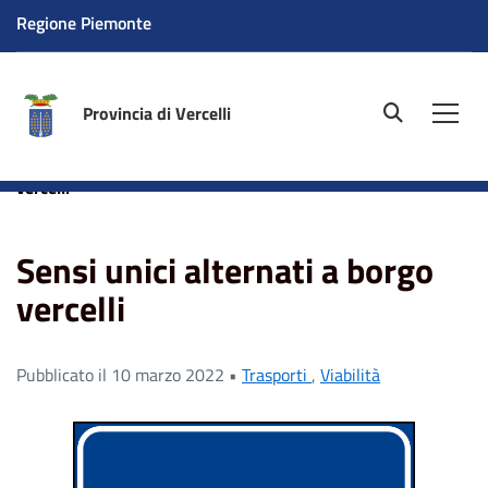
Regione Piemonte
Provincia di Vercelli
site.searc
Men
Home
News
Trasporti
Sensi unici alternati a borgo
vercelli
Sensi unici alternati a borgo
vercelli
Pubblicato il 10 marzo 2022 •
Trasporti
,
Viabilità