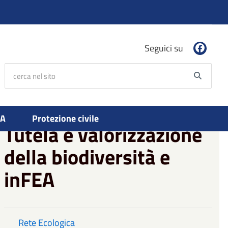
Seguici su
cerca nel sito
Searc
PA
Protezione civile
Tutela e valorizzazione
della biodiversità e
inFEA
Rete Ecologica