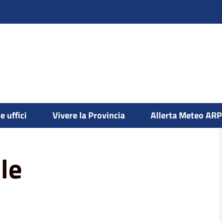
ione della biodiversità e inFEA
Turismo
e uffici
Vivere la Provincia
Allerta Meteo AR
le