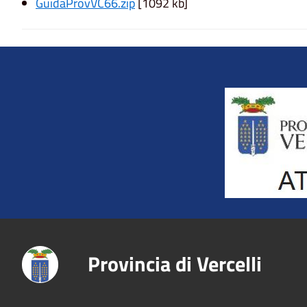
GuidaProvVC66.zip
[1092 kb]
Title
Provincia di Vercelli