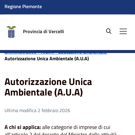
Regione Piemonte
Provincia di Vercelli
site.searc
Men
Home
Aree tematiche
Ambiente
Servizio
amministrativo - A.U.A. - Educazione ambientale
Autorizzazione Unica Ambientale (A.U.A)
Autorizzazione Unica
Ambientale (A.U.A)
Ultima modifica 2 febbraio 2026
A chi si applica:
alle categorie di imprese di cui
all'articolo 2 del decreto del Ministro delle attività