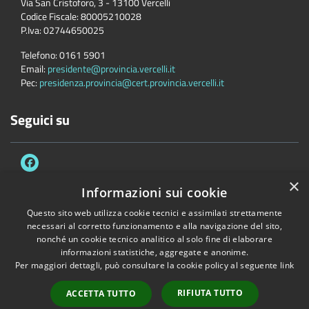
Via San Cristoforo, 3 - 13100 Vercelli
Codice Fiscale:
80005210028
P.Iva:
02744650025
Telefono:
0161 5901
Email:
presidente@provincia.vercelli.it
Pec:
presidenza.provincia@cert.provincia.vercelli.it
Seguici su
×
Informazioni sui cookie
Questo sito web utilizza cookie tecnici e assimilati strettamente
Accessibilità
Privacy
Cookie
Mappa del sito
necessari al corretto funzionamento e alla navigazione del sito,
Dichiarazione di accessibilità e meccanismo di feedback
Link Utili
nonché un cookie tecnico analitico al solo fine di elaborare
informazioni statistiche, aggregate e anonime.
Copyright © 2026 • Provincia di Vercelli • Powered by
Municipium
•
Per maggiori dettagli, può consultare la cookie policy al seguente
link
Accesso redazione
RIFIUTA TUTTO
ACCETTA TUTTO