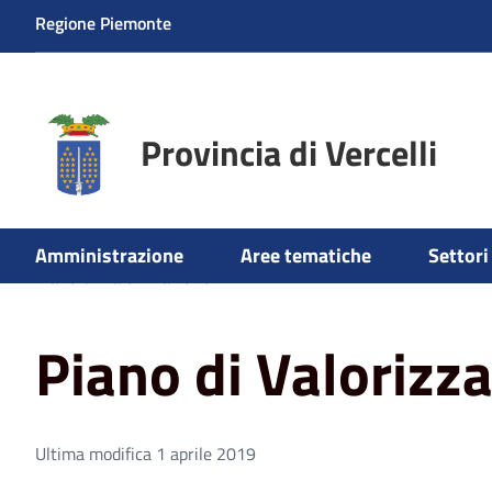
Regione Piemonte
Provincia di Vercelli
Home
Aree tematiche
Pianificazione Territoriale
Pia
Amministrazione
Aree tematiche
Settori 
Piano di Valorizzazione
Piano di Valorizz
Ultima modifica 1 aprile 2019