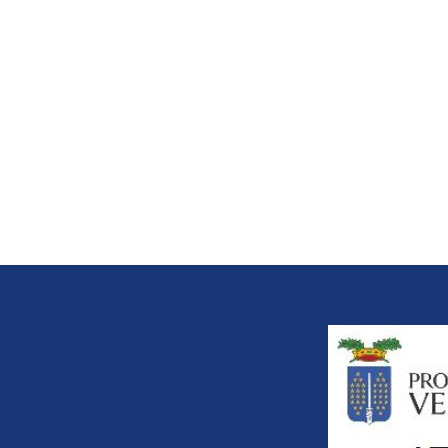
Title