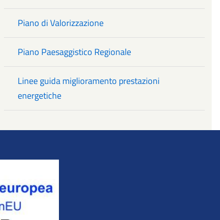
Piano di Valorizzazione
Piano Paesaggistico Regionale
Linee guida miglioramento prestazioni
energetiche