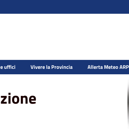
nificazione - Urbanistica e copianificazione
e uffici
Vivere la Provincia
Allerta Meteo AR
azione