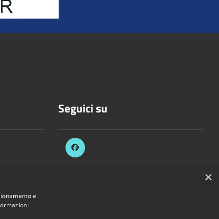
Seguici su
×
celli.it
nzionamento e
nformazioni