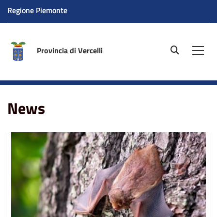
Regione Piemonte
Provincia di Vercelli
site.searc
Men
Home
News
News