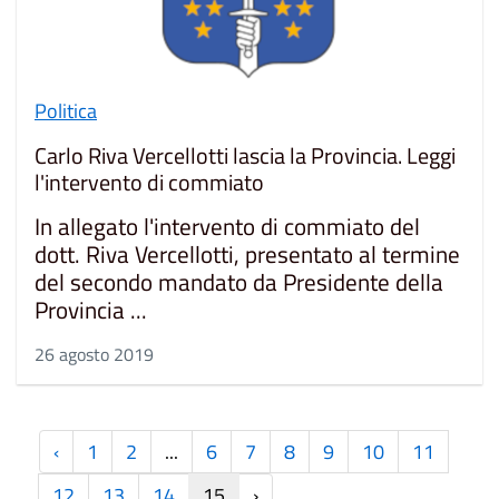
Politica
Carlo Riva Vercellotti lascia la Provincia. Leggi
l'intervento di commiato
In allegato l'intervento di commiato del
dott. Riva Vercellotti, presentato al termine
del secondo mandato da Presidente della
Provincia ...
26 agosto 2019
‹
1
2
...
6
7
8
9
10
11
12
13
14
15
›