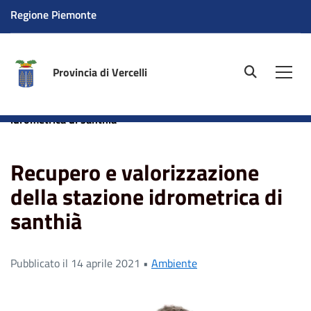
Regione Piemonte
Provincia di Vercelli
site.searc
Men
Home
News
Recupero e valorizzazione della stazione
idrometrica di santhià
Recupero e valorizzazione
della stazione idrometrica di
santhià
Pubblicato il 14 aprile 2021 •
Ambiente