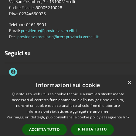
Via San Cristoforo, 3 - 13100 Vercelli
Codice Fiscale:
80005210028
P.Iva:
02744650025
Telefono:
0161 5901
Email:
presidente@provincia.vercelli.it
Pec:
presidenza.provincia@cert.provincia.vercelli.it
Seguici su
×
Informazioni sui cookie
Questo sito web utilizza cookie tecnici e assimilati strettamente
Accessibilità
Privacy
Cookie
Mappa del sito
necessari al corretto funzionamento e alla navigazione del sito,
Dichiarazione di accessibilità e meccanismo di feedback
Link Utili
nonché un cookie tecnico analitico al solo fine di elaborare
informazioni statistiche, aggregate e anonime.
Copyright © 2026 • Provincia di Vercelli • Powered by
Municipium
•
Per maggiori dettagli, può consultare la cookie policy al seguente
link
Accesso redazione
RIFIUTA TUTTO
ACCETTA TUTTO