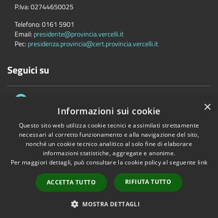
P.Iva:
02744650025
Telefono:
0161 5901
Email:
presidente@provincia.vercelli.it
Pec:
presidenza.provincia@cert.provincia.vercelli.it
Seguici su
×
Informazioni sui cookie
Questo sito web utilizza cookie tecnici e assimilati strettamente
necessari al corretto funzionamento e alla navigazione del sito,
Accessibilità
Privacy
Cookie
Mappa del sito
nonché un cookie tecnico analitico al solo fine di elaborare
informazioni statistiche, aggregate e anonime.
Dichiarazione di accessibilità e meccanismo di feedback
Link Utili
Per maggiori dettagli, può consultare la cookie policy al seguente
link
Copyright © 2026 • Provincia di Vercelli • Powered by
Municipium
•
Accesso redazione
RIFIUTA TUTTO
ACCETTA TUTTO
MOSTRA DETTAGLI