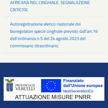
AFRICANA NEL CINGHIALE. SEGNALAZIONE
CRITICITA’.
Autoregistrazione elenco nazionale dei
bioregolatori specie cinghiale previsto dall’art.16
dell’ordinanza n.5 del 24 agosto 2023 del
commissario straordinario.
Title