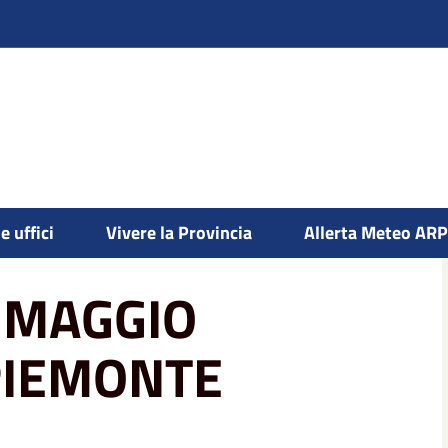
EG.PIEMONTE N.6/R/2025
e uffici
Vivere la Provincia
Allerta Meteo AR
 MAGGIO
.PIEMONTE