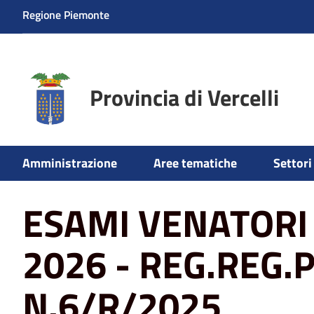
Regione Piemonte
Provincia di Vercelli
Home
News
ESAMI VENATORI MAGGIO 2026 - REG.R
Amministrazione
Aree tematiche
Settori 
ESAMI VENATORI
2026 - REG.REG
N.6/R/2025