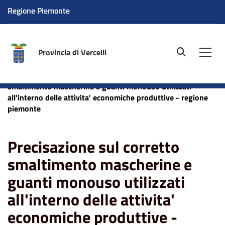
Regione Piemonte
Provincia di Vercelli
site.searc
Men
Home
News
Ambiente
Precisazione sul corretto
smaltimento mascherine e guanti monouso utilizzati
all'interno delle attivita' economiche produttive - regione
piemonte
Precisazione sul corretto
smaltimento mascherine e
guanti monouso utilizzati
all'interno delle attivita'
economiche produttive -