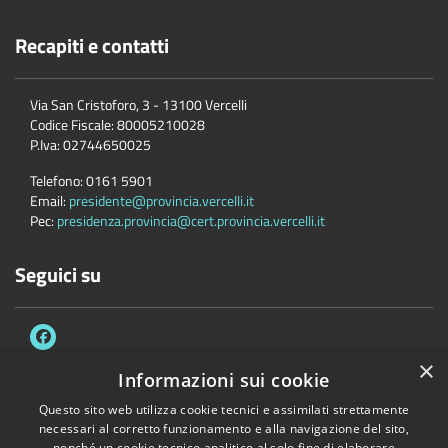
Recapiti e contatti
Via San Cristoforo, 3 - 13100 Vercelli
Codice Fiscale:
80005210028
P.Iva:
02744650025
Telefono:
0161 5901
Email:
presidente@provincia.vercelli.it
Pec:
presidenza.provincia@cert.provincia.vercelli.it
Seguici su
×
Informazioni sui cookie
Questo sito web utilizza cookie tecnici e assimilati strettamente
Accessibilità
Privacy
Cookie
Mappa del sito
necessari al corretto funzionamento e alla navigazione del sito,
nonché un cookie tecnico analitico al solo fine di elaborare