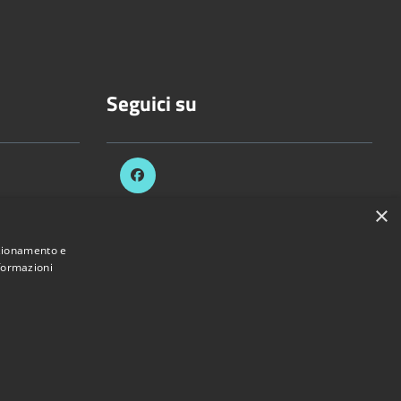
Seguici su
×
celli.it
nzionamento e
nformazioni
Provincia di Vercelli • Powered by
Municipium
•
Accesso redazione