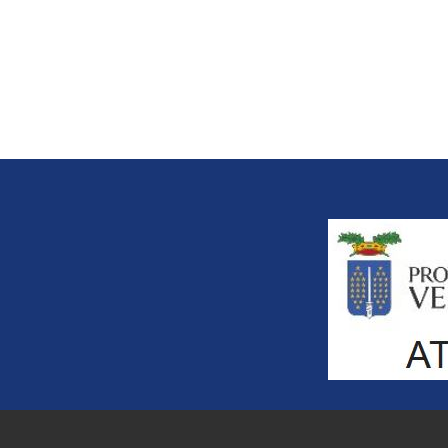
Title