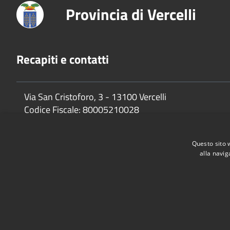
Provincia di Vercelli
Recapiti e contatti
Via San Cristoforo, 3 - 13100 Vercelli
Codice Fiscale:
80005210028
P.Iva:
02744650025
Questo sito 
alla navig
Accessibilità
Privacy
Cookie
Mappa del sito
Dichiarazione di accessibilità e meccanismo di feedback
Link U