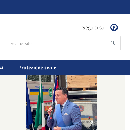
Seguici su
cerca nel sito
Searc
PA
Protezione civile