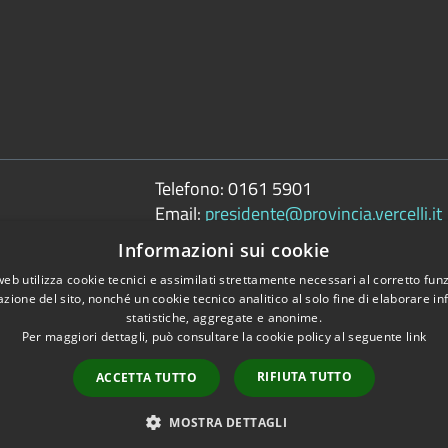
Telefono:
0161 5901
Email:
presidente@provincia.vercelli.it
Pec:
Informazioni sui cookie
presidenza.provincia@cert.provincia.ver
web utilizza cookie tecnici e assimilati strettamente necessari al corretto fu
azione del sito, nonché un cookie tecnico analitico al solo fine di elaborare i
statistiche, aggregate e anonime.
Per maggiori dettagli, può consultare la cookie policy al seguente
link
Copyright © 2026 • 
RIFIUTA TUTTO
ACCETTA TUTTO
tili
MOSTRA DETTAGLI