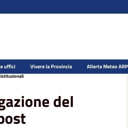
e uffici
Vivere la Provincia
Allerta Meteo AR
 “rischio residuo” post alluvione del 2-3
stituzionali
igazione del
post