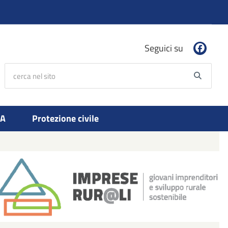
Seguici su
cerca nel sito
Searc
PA
Protezione civile