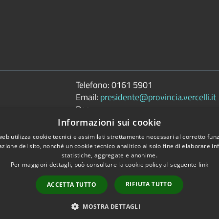
Telefono:
0161 5901
Email:
presidente@provincia.vercelli.it
Pec:
presidenza.provincia@cert.provincia.ver
Informazioni sui cookie
web utilizza cookie tecnici e assimilati strettamente necessari al corretto fu
azione del sito, nonché un cookie tecnico analitico al solo fine di elaborare i
statistiche, aggregate e anonime.
Per maggiori dettagli, può consultare la cookie policy al seguente
link
Copyright © 2026 • 
tili
RIFIUTA TUTTO
ACCETTA TUTTO
MOSTRA DETTAGLI