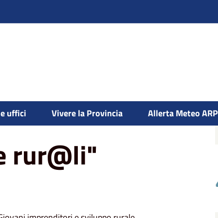
e uffici
Vivere la Provincia
Allerta Meteo AR
e rur@li"
Giovani imprenditori e sviluppo rurale