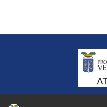
Title