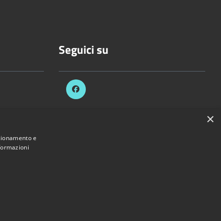
Seguici su
×
celli.it
nzionamento e
nformazioni
Provincia di Vercelli • Powered by
Municipium
•
Accesso redazione