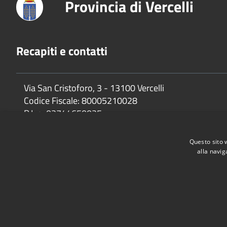
Provincia di Vercelli
Recapiti e contatti
Via San Cristoforo, 3 - 13100 Vercelli
Codice Fiscale:
80005210028
P.Iva:
02744650025
Questo sito 
alla navig
Accessibilità
Privacy
Cookie
Mappa del sito
Dichiarazione di accessibilità e meccanismo di feedback
Link U