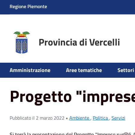
Regione Piemonte
Provincia di Vercelli
Home
News
Servizi
Progetto "imprese rur@li"
Amministrazione
Aree tematiche
Settori 
Progetto "impres
Pubblicato il 2 marzo 2022 •
Ambiente
,
Politica
,
Servizi
Si terrà la presentazione del Progetto "Imprese rur@li. 