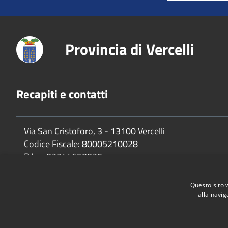
Provincia di Vercelli
Recapiti e contatti
Via San Cristoforo, 3 - 13100 Vercelli
Codice Fiscale:
80005210028
P.Iva:
02744650025
Questo sito 
alla navig
Accessibilità
Privacy
Cookie
Mappa del sito