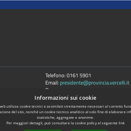
Telefono:
0161 5901
Email:
presidente@provincia.vercelli.it
Pec:
presidenza.provincia@cert.provincia.ver
Informazioni sui cookie
web utilizza cookie tecnici e assimilati strettamente necessari al corretto fu
azione del sito, nonché un cookie tecnico analitico al solo fine di elaborare i
statistiche, aggregate e anonime.
Per maggiori dettagli, può consultare la cookie policy al seguente
link
Copyright © 2026 • 