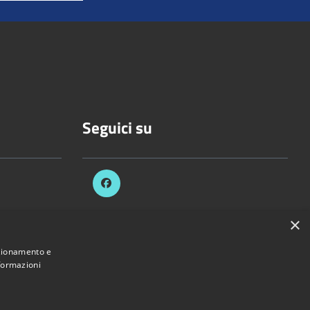
Seguici su
×
celli.it
nzionamento e
nformazioni
Provincia di Vercelli • Powered by
Municipium
•
Accesso redazione