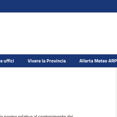
e uffici
Vivere la Provincia
Allerta Meteo AR
lle norme relative al contenimento dei