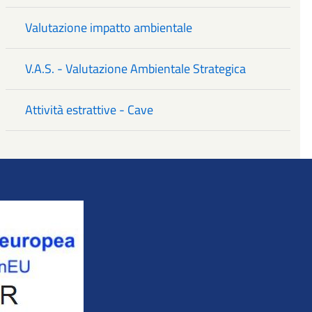
Valutazione impatto ambientale
V.A.S. - Valutazione Ambientale Strategica
Attività estrattive - Cave