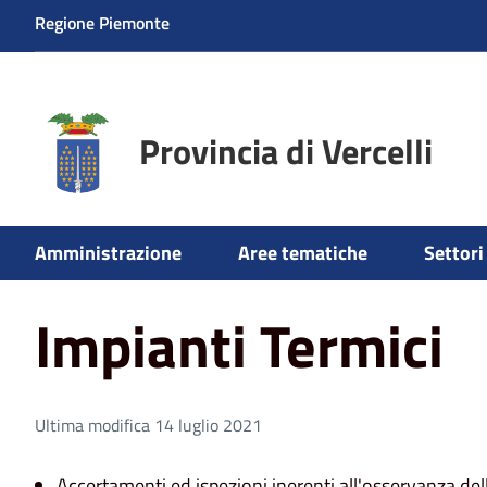
Regione Piemonte
Provincia di Vercelli
Home
Aree tematiche
Ambiente
Impianti Termici
Amministrazione
Aree tematiche
Settori 
Impianti Termici
Ultima modifica 14 luglio 2021
Accertamenti ed ispezioni inerenti all'osservanza de