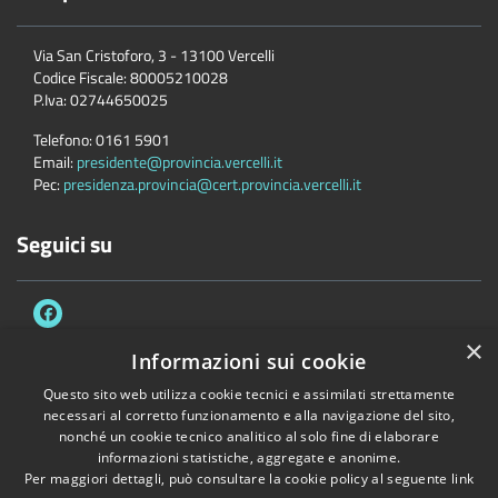
Via San Cristoforo, 3 - 13100 Vercelli
Codice Fiscale:
80005210028
P.Iva:
02744650025
Telefono:
0161 5901
Email:
presidente@provincia.vercelli.it
Pec:
presidenza.provincia@cert.provincia.vercelli.it
Seguici su
×
Informazioni sui cookie
Questo sito web utilizza cookie tecnici e assimilati strettamente
Accessibilità
Privacy
Cookie
Mappa del sito
necessari al corretto funzionamento e alla navigazione del sito,
Dichiarazione di accessibilità e meccanismo di feedback
Link Utili
nonché un cookie tecnico analitico al solo fine di elaborare
informazioni statistiche, aggregate e anonime.
Copyright © 2026 • Provincia di Vercelli • Powered by
Municipium
•
Per maggiori dettagli, può consultare la cookie policy al seguente
link