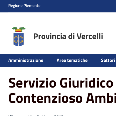
Regione Piemonte
Provincia di Vercelli
Home
Aree tematiche
Ambiente
Servizio Giuridico
Amministrazione
Aree tematiche
Settori 
Servizio Giuridico
Contenzioso Ambi