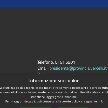
Telefono:
0161 5901
Email:
presidente@provincia.vercelli.it
Pec:
presidenza.provincia@cert.provincia.ver
Informazioni sui cookie
web utilizza cookie tecnici e assimilati strettamente necessari al corretto fu
azione del sito, nonché un cookie tecnico analitico al solo fine di elaborare i
statistiche, aggregate e anonime.
Per maggiori dettagli, può consultare la cookie policy al seguente
link
Copyright © 2026 • 