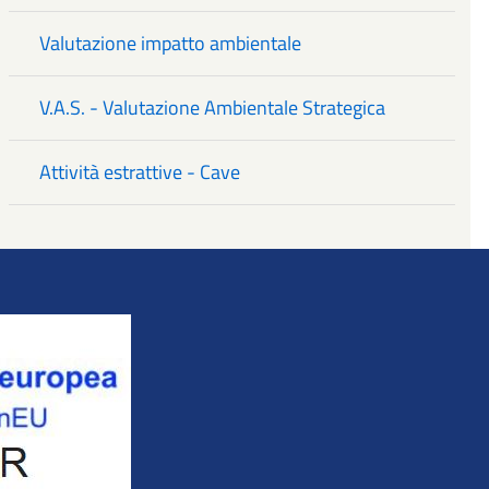
Valutazione impatto ambientale
V.A.S. - Valutazione Ambientale Strategica
Attività estrattive - Cave