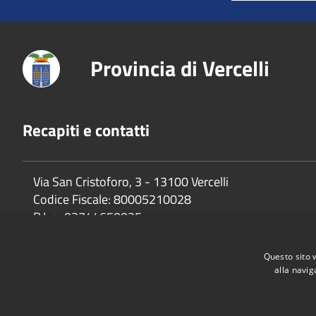
Provincia di Vercelli
Recapiti e contatti
Via San Cristoforo, 3 - 13100 Vercelli
Codice Fiscale:
80005210028
P.Iva:
02744650025
Questo sito 
alla navig
Accessibilità
Privacy
Cookie
Mappa del sito