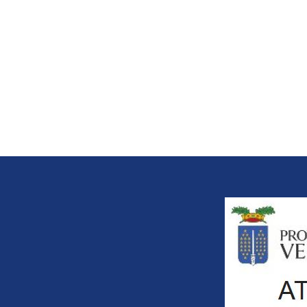
Title