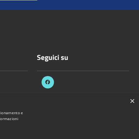
Seguici su
×
celli.it
nzionamento e
nformazioni
Provincia di Vercelli • Powered by
Municipium
•
Accesso redazione