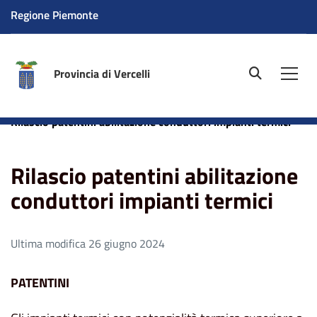
Regione Piemonte
Provincia di Vercelli
site.searc
Men
Home
Aree tematiche
Ambiente
Impianti termici
Rilascio patentini abilitazione conduttori impianti termici
Rilascio patentini abilitazione
conduttori impianti termici
Ultima modifica 26 giugno 2024
PATENTINI