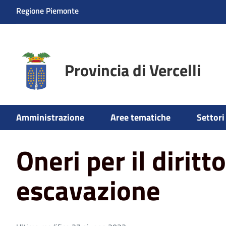
Regione Piemonte
Provincia di Vercelli
Home
Aree tematiche
Ambiente
Attività estrattive
Amministrazione
Aree tematiche
Settori 
Oneri per il diritto
escavazione