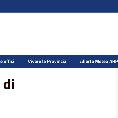
 - Cave
Oneri per il diritto di escavazione
e uffici
Vivere la Provincia
Allerta Meteo AR
 di