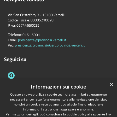
Via San Cristoforo, 3 - 13100 Vercelli
Codice Fiscale:
80005210028
P.Iva:
02744650025
Telefono:
0161 5901
Email:
presidente@provincia.vercelli.it
Pec:
presidenza.provincia@cert.provincia.vercelli.it
Seguici su
×
Informazioni sui cookie
Questo sito web utilizza cookie tecnici e assimilati strettamente
Accessibilità
Privacy
Cookie
Mappa del sito
necessari al corretto funzionamento e alla navigazione del sito,
Dichiarazione di accessibilità e meccanismo di feedback
Link Utili
nonché un cookie tecnico analitico al solo fine di elaborare
informazioni statistiche, aggregate e anonime.
Copyright © 2026 • Provincia di Vercelli • Powered by
Municipium
•
Per maggiori dettagli, può consultare la cookie policy al seguente
link