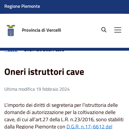
Regione Piemonte
Provincia di Vercelli
site.searc
Men
Home
Aree tematiche
Ambiente
Attività estrattive
- Cave
Oneri istruttori cave
Oneri istruttori cave
Ultima modifica 19 febbraio 2024
L’importo dei diritti di segreteria per l’istruttoria delle
domande di autorizzazione per la coltivazione delle
cave, di cui all’art.27 della L.R. n.23/2016, sono stabiliti
dalla Regione Piemonte con
D.G.R. n.17-6612 del