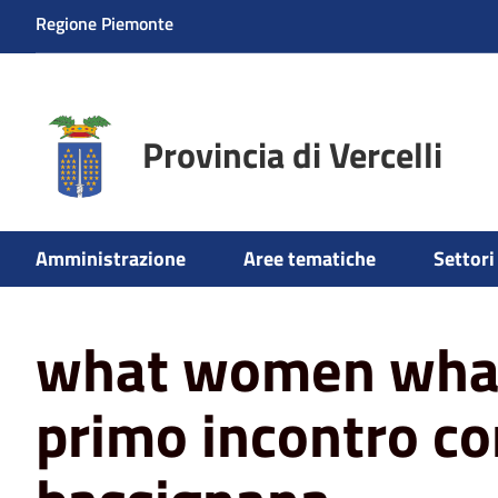
Regione Piemonte
Provincia di Vercelli
Amministrazione
Aree tematiche
Settori 
Home
News
what women what, respect us: primo inco
what women what,
primo incontro con