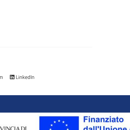
am
LinkedIn