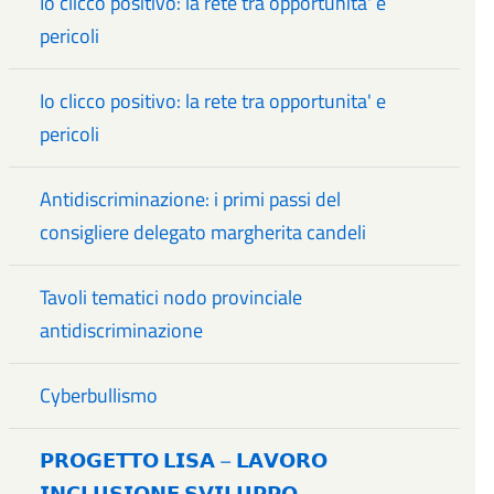
Io clicco positivo: la rete tra opportunita' e
pericoli
Io clicco positivo: la rete tra opportunita' e
pericoli
Antidiscriminazione: i primi passi del
consigliere delegato margherita candeli
Tavoli tematici nodo provinciale
antidiscriminazione
Cyberbullismo
𝗣𝗥𝗢𝗚𝗘𝗧𝗧𝗢 𝗟𝗜𝗦𝗔 – 𝗟𝗔𝗩𝗢𝗥𝗢
𝗜𝗡𝗖𝗟𝗨𝗦𝗜𝗢𝗡𝗘 𝗦𝗩𝗜𝗟𝗨𝗣𝗣𝗢