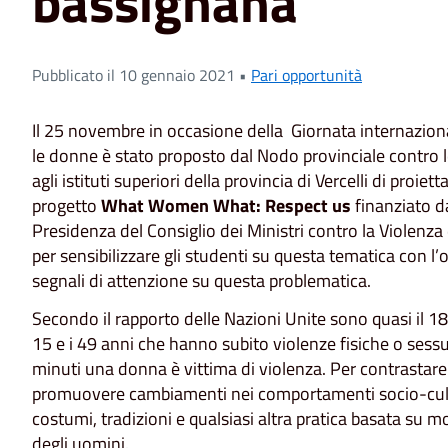
bassignana
Pubblicato il 10 gennaio 2021 •
Pari opportunità
Il 25 novembre in occasione della Giornata internaziona
le donne è stato proposto dal Nodo provinciale contro le
agli istituti superiori della provincia di Vercelli di proiet
progetto
What Women What: Respect us
finanziato d
Presidenza del Consiglio dei Ministri contro la Violenz
per sensibilizzare gli studenti su questa tematica con l’ob
segnali di attenzione su questa problematica.
Secondo il rapporto delle Nazioni Unite sono quasi il 1
15 e i 49 anni che hanno subito violenze fisiche o sessual
minuti una donna è vittima di violenza. Per contrastar
promuovere cambiamenti nei comportamenti socio-cultura
costumi, tradizioni e qualsiasi altra pratica basata su mo
degli uomini.