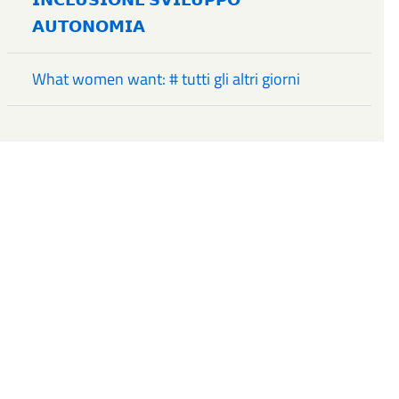
𝗔𝗨𝗧𝗢𝗡𝗢𝗠𝗜𝗔
What women want: # tutti gli altri giorni