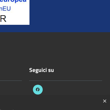
Seguici su
×
celli.it