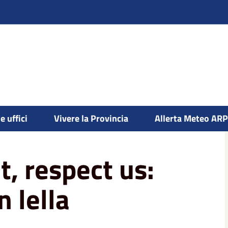
e uffici
Vivere la Provincia
Allerta Meteo AR
ntro con lella bassignana
 respect us:
 lella