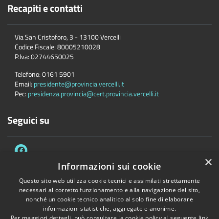
Recapiti e contatti
Via San Cristoforo, 3 - 13100 Vercelli
Codice Fiscale:
80005210028
P.Iva:
02744650025
Telefono:
0161 5901
Email:
presidente@provincia.vercelli.it
Pec:
presidenza.provincia@cert.provincia.vercelli.it
Seguici su
×
Informazioni sui cookie
Questo sito web utilizza cookie tecnici e assimilati strettamente
necessari al corretto funzionamento e alla navigazione del sito,
Accessibilità
Privacy
Cookie
Mappa del sito
nonché un cookie tecnico analitico al solo fine di elaborare
Dichiarazione di accessibilità e meccanismo di feedback
Link Utili
informazioni statistiche, aggregate e anonime.
Per maggiori dettagli, può consultare la cookie policy al seguente
link