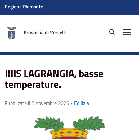
Regione Piemonte
Provincia di Vercelli
site.searc
Men
Home
News
‼️IIS LAGRANGIA, basse temperature.
‼️IIS LAGRANGIA, basse
temperature.
Pubblicato il 5 novembre 2025 •
Edilizia