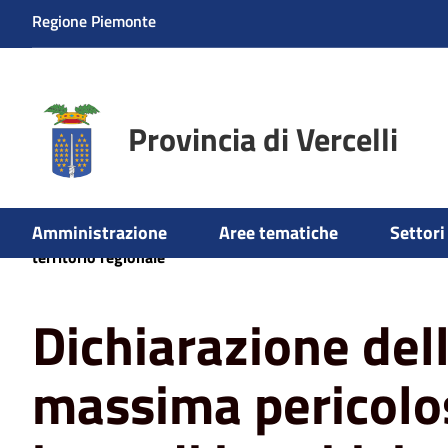
Regione Piemonte
Provincia di Vercelli
Amministrazione
Aree tematiche
Settori 
Home
News
Dichiarazione dello stato di massima perico
territorio regionale
Dichiarazione dell
massima pericolos