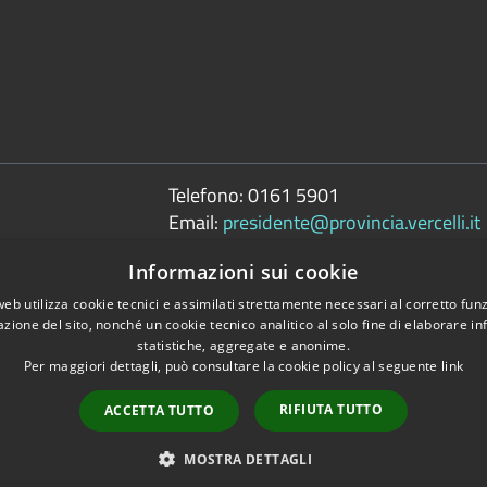
Telefono:
0161 5901
Email:
presidente@provincia.vercelli.it
Pec:
Informazioni sui cookie
presidenza.provincia@cert.provincia.ver
web utilizza cookie tecnici e assimilati strettamente necessari al corretto fu
azione del sito, nonché un cookie tecnico analitico al solo fine di elaborare i
statistiche, aggregate e anonime.
Per maggiori dettagli, può consultare la cookie policy al seguente
link
Copyright © 2026 • 
tili
RIFIUTA TUTTO
ACCETTA TUTTO
MOSTRA DETTAGLI