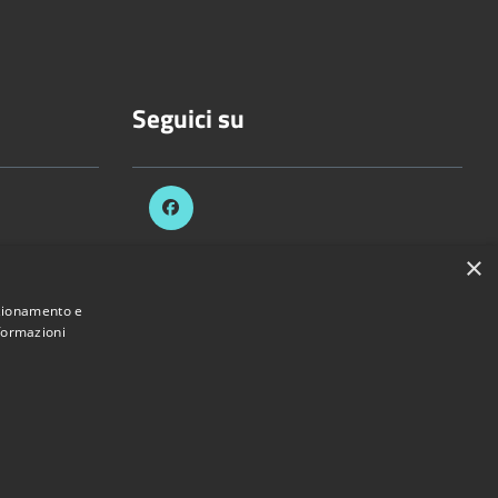
Seguici su
×
celli.it
nzionamento e
nformazioni
Provincia di Vercelli • Powered by
Municipium
•
Accesso redazione