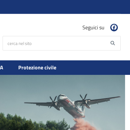
Seguici su
cerca nel sito
Searc
PA
Protezione civile