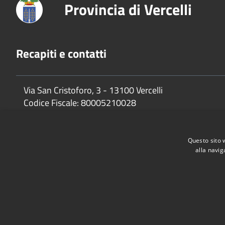
Provincia di Vercelli
Recapiti e contatti
Via San Cristoforo, 3 - 13100 Vercelli
Codice Fiscale:
80005210028
P.Iva:
02744650025
Questo sito 
alla navig
Accessibilità
Privacy
Cookie
Mappa del sito
Dichiarazione di accessibilità e meccanismo di feedback
Link U