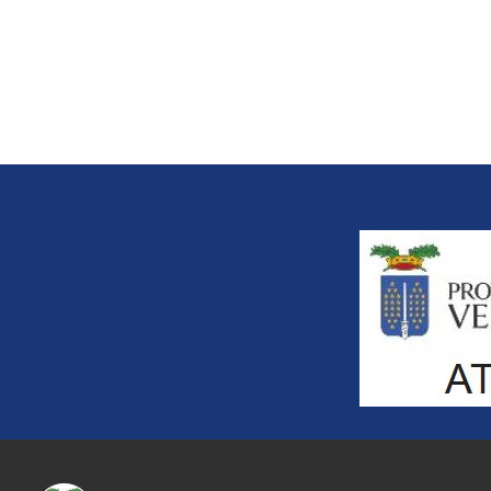
Title