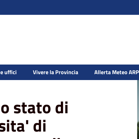
e uffici
Vivere la Provincia
Allerta Meteo AR
losita' di incendi boschivi su tutto il
o stato di
ita' di