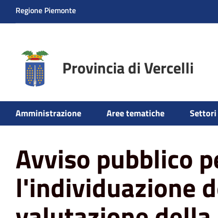
Regione Piemonte
Provincia di Vercelli
Amministrazione
Aree tematiche
Settori 
Home
News
Avviso pubblico per l'individuazione del nu
Avviso pubblico p
l'individuazione d
valutazione della 