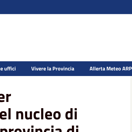
e uffici
Vivere la Provincia
Allerta Meteo AR
cleo di valutazione della provincia di vercelli
er
el nucleo di
provincia di