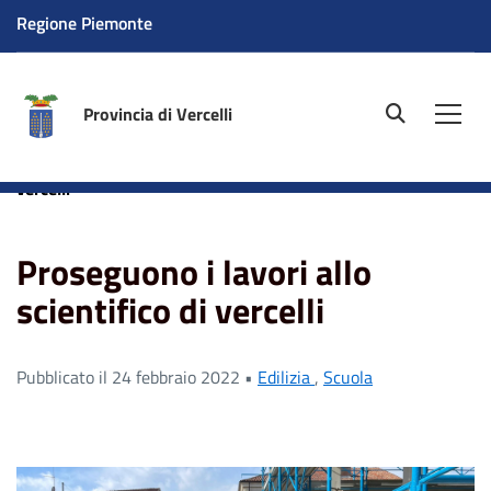
Regione Piemonte
Provincia di Vercelli
site.searc
Men
Home
News
Proseguono i lavori allo scientifico di
vercelli
Proseguono i lavori allo
scientifico di vercelli
Pubblicato il 24 febbraio 2022 •
Edilizia
,
Scuola