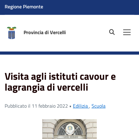
Regione Piemonte
Provincia di Vercelli
site.searc
Men
Home
News
Visita agli istituti cavour e lagrangia di
vercelli
Visita agli istituti cavour e
lagrangia di vercelli
Pubblicato il 11 febbraio 2022 •
Edilizia
,
Scuola