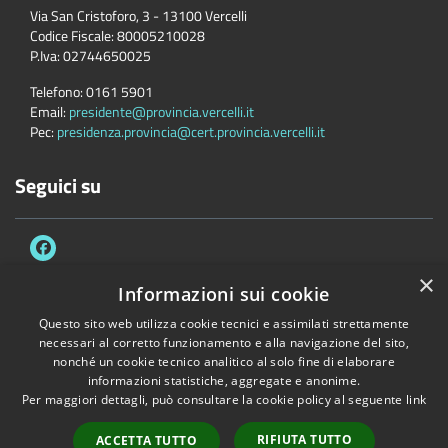
Via San Cristoforo, 3 - 13100 Vercelli
Codice Fiscale:
80005210028
P.Iva:
02744650025
Telefono:
0161 5901
Email:
presidente@provincia.vercelli.it
Pec:
presidenza.provincia@cert.provincia.vercelli.it
Seguici su
×
Informazioni sui cookie
Questo sito web utilizza cookie tecnici e assimilati strettamente
Accessibilità
Privacy
Cookie
Mappa del sito
necessari al corretto funzionamento e alla navigazione del sito,
Dichiarazione di accessibilità e meccanismo di feedback
Link Utili
nonché un cookie tecnico analitico al solo fine di elaborare
informazioni statistiche, aggregate e anonime.
Copyright © 2026 • Provincia di Vercelli • Powered by
Municipium
•
Per maggiori dettagli, può consultare la cookie policy al seguente
link
Accesso redazione
RIFIUTA TUTTO
ACCETTA TUTTO