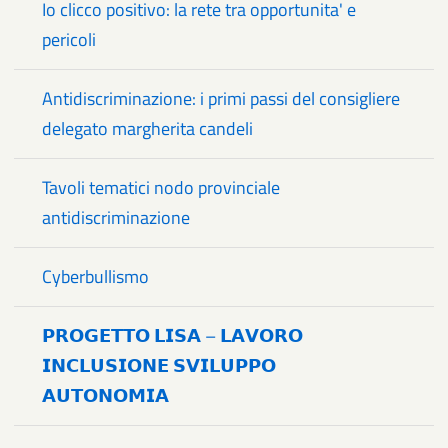
Io clicco positivo: la rete tra opportunita' e
pericoli
Antidiscriminazione: i primi passi del consigliere
delegato margherita candeli
Tavoli tematici nodo provinciale
antidiscriminazione
Cyberbullismo
𝗣𝗥𝗢𝗚𝗘𝗧𝗧𝗢 𝗟𝗜𝗦𝗔 – 𝗟𝗔𝗩𝗢𝗥𝗢
𝗜𝗡𝗖𝗟𝗨𝗦𝗜𝗢𝗡𝗘 𝗦𝗩𝗜𝗟𝗨𝗣𝗣𝗢
𝗔𝗨𝗧𝗢𝗡𝗢𝗠𝗜𝗔